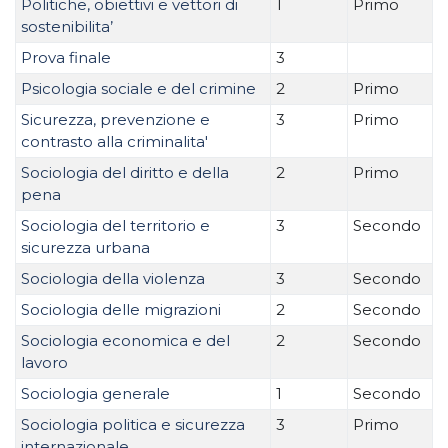
Politiche, obiettivi e vettori di
1
Primo
sostenibilita’
Prova finale
3
Psicologia sociale e del crimine
2
Primo
Sicurezza, prevenzione e
3
Primo
contrasto alla criminalita'
Sociologia del diritto e della
2
Primo
pena
Sociologia del territorio e
3
Secondo
sicurezza urbana
Sociologia della violenza
3
Secondo
Sociologia delle migrazioni
2
Secondo
Sociologia economica e del
2
Secondo
lavoro
Sociologia generale
1
Secondo
Sociologia politica e sicurezza
3
Primo
internazionale