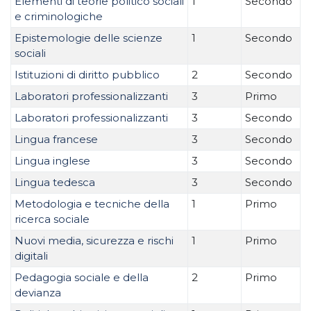
Elementi di teorie politico sociali
1
Secondo
e criminologiche
Epistemologie delle scienze
1
Secondo
sociali
Istituzioni di diritto pubblico
2
Secondo
Laboratori professionalizzanti
3
Primo
Laboratori professionalizzanti
3
Secondo
Lingua francese
3
Secondo
Lingua inglese
3
Secondo
Lingua tedesca
3
Secondo
Metodologia e tecniche della
1
Primo
ricerca sociale
Nuovi media, sicurezza e rischi
1
Primo
digitali
Pedagogia sociale e della
2
Primo
devianza