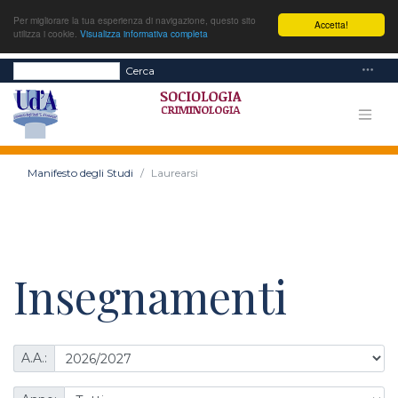
Per migliorare la tua esperienza di navigazione, questo sito
Accetta!
utilizza i cookie.
Visualizza informativa completa
Cerca
Manifesto degli Studi
Laurearsi
Insegnamenti
A.A.: