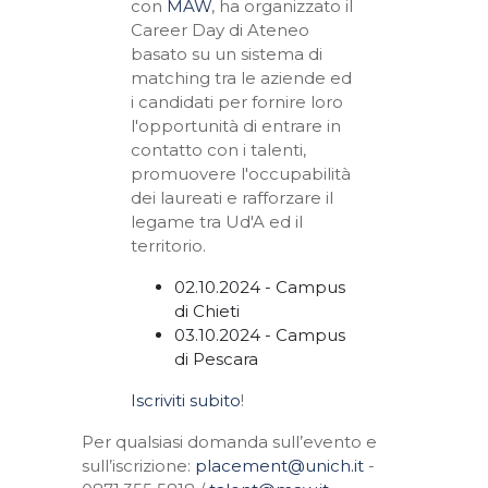
con
MAW
, ha organizzato il
Career Day di Ateneo
basato su un sistema di
matching
tra le aziende ed
i candidati per fornire loro
l'
opportunità
di entrare in
contatto con i talenti,
promuovere l'
occupabilità
dei laureati e rafforzare il
legame tra Ud'A ed il
territorio.
02.10.2024
- Campus
di
Chieti
03.10.2024
- Campus
di
Pescara
Iscriviti subito
!
Per qualsiasi domanda sull’evento e
sull’iscrizione:
placement@unich.it
-