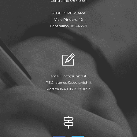
Centralino 0871.3551
SEDE DI PESCARA
Viale Pindaro,42
Centralino 085.45371
email:
info@unich.it
PEC:
ateneo@pec.unich.it
Partita IVA 01335970693