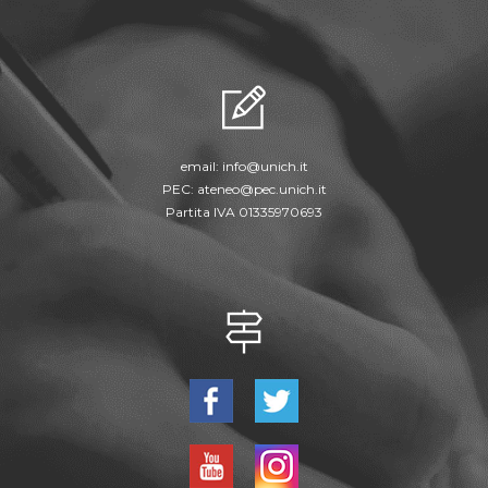
email:
info@unich.it
PEC:
ateneo@pec.unich.it
Partita IVA 01335970693