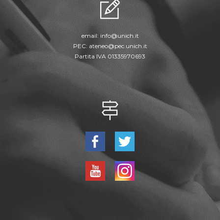
email:
info@unich.it
PEC:
ateneo@pec.unich.it
Partita IVA 01335970693