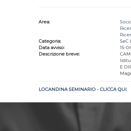
Area:
Socio
Ricer
Ricer
Categoria:
SeC 
Data avviso:
15-0
Descrizione breve:
CAMP
Istit
E DI
Magn
LOCANDINA SEMINARIO - CLICCA QUI