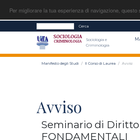
Per migliorare la tua esperienza di navigazione, questo s
Cerca
M
Sociologia e
Criminologia
Manifesto degli Studi
Il Corso di Laurea
Avvisi
Avviso
Seminario di Diritt
FONDAMENTALI