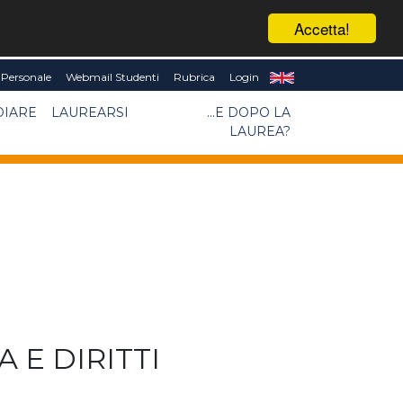
Accetta!
Personale
Webmail Studenti
Rubrica
Login
DIARE
LAUREARSI
...E DOPO LA
LAUREA?
A E DIRITTI