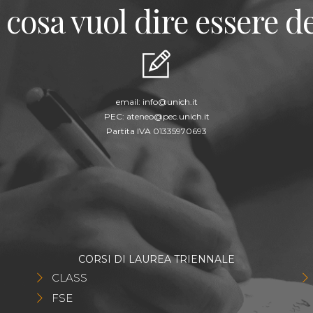
 cosa vuol dire essere de
email:
info@unich.it
PEC:
ateneo@pec.unich.it
Partita IVA 01335970693
CORSI DI LAUREA TRIENNALE
CLASS
FSE