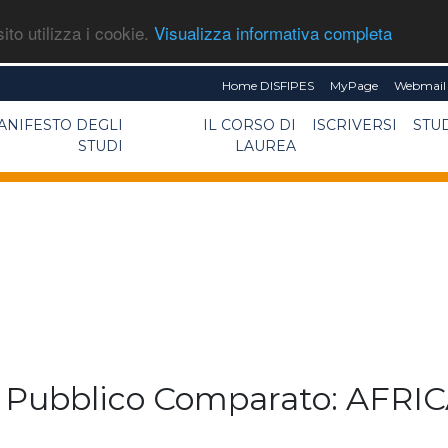
ito utilizza i cookie.
Visualizza informativa completa
Home DISFIPES
MyPage
Webmail 
ANIFESTO DEGLI
IL CORSO DI
ISCRIVERSI
STU
STUDI
LAUREA
o Pubblico Comparato: AFRIC