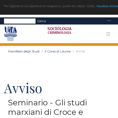
Per migliorare la tua esperienza di navigazione, questo sito utilizza i cookie.
Visualizza inform
Cerca
Manifesto degli Studi
Il Corso di Laurea
Avvisi
Avviso
Seminario - Gli studi
marxiani di Croce e