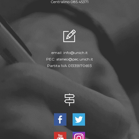
Centralino 085.45371
email:
info@unich.it
PEC:
ateneo@pec.unich.it
Partita IVA 01335970693