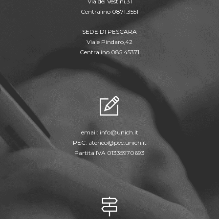
Via dei Vestini,31
Centralino 0871.3551
SEDE DI PESCARA
Viale Pindaro,42
Centralino 085.45371
email:
info@unich.it
PEC:
ateneo@pec.unich.it
Partita IVA 01335970693