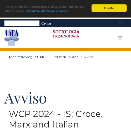
Per migliorare la tua esperienza di navigazione, questo sito
Accetta!
utilizza i cookie.
Visualizza informativa completa
Cerca
Manifesto degli Studi
Il Corso di Laurea
Avvisi
Avviso
WCP 2024 - IS: Croce,
Marx and Italian