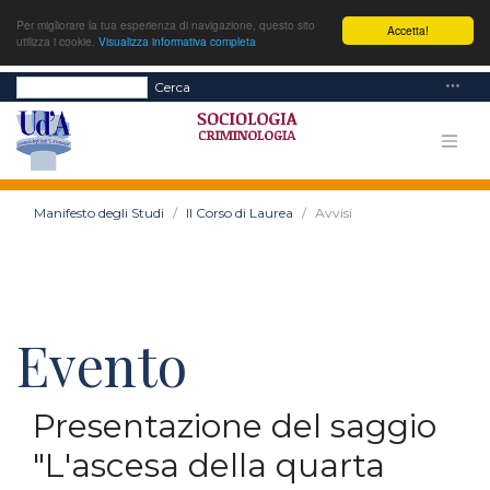
Per migliorare la tua esperienza di navigazione, questo sito
Accetta!
utilizza i cookie.
Visualizza informativa completa
Cerca
Manifesto degli Studi
Il Corso di Laurea
Avvisi
Evento
Presentazione del saggio
"L'ascesa della quarta