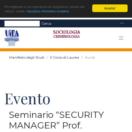
Per migliorare la tua esperienza di navigazione, questo sito
Accetta!
utilizza i cookie.
Visualizza informativa completa
Cerca
Manifesto degli Studi
Il Corso di Laurea
Avvisi
Evento
Seminario “SECURITY
MANAGER” Prof.