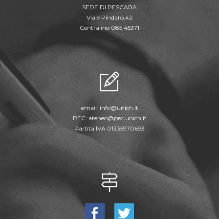
SEDE DI PESCARA
Viale Pindaro,42
Centralino 085.45371
email:
info@unich.it
PEC:
ateneo@pec.unich.it
Partita IVA 01335970693