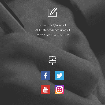
email:
info@unich.it
PEC:
ateneo@pec.unich.it
Partita IVA 01335970693