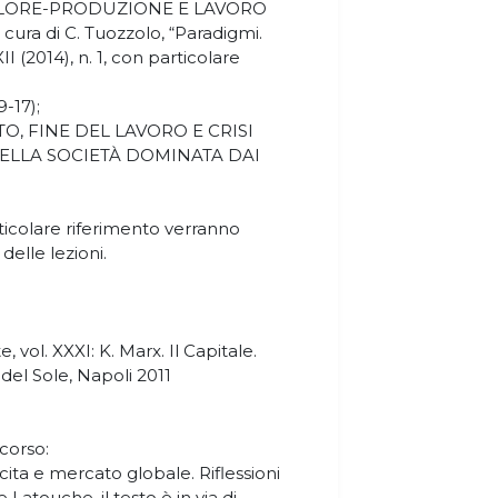
VALORE-PRODUZIONE E LAVORO
ra di C. Tuozzolo, “Paradigmi.
XII (2014), n. 1, con particolare
9-17);
TO, FINE DEL LAVORO E CRISI
ELLA SOCIETÀ DOMINATA DAI
articolare riferimento verranno
delle lezioni.
 vol. XXXI: K. Marx. Il Capitale.
à del Sole, Napoli 2011
corso:
cita e mercato globale. Riflessioni
e Latouche, il testo è in via di