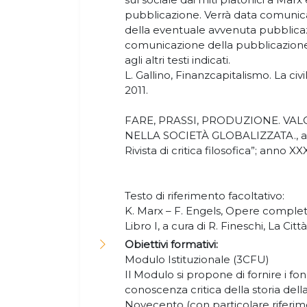
pubblicazione. Verrà data comunicaz
della eventuale avvenuta pubblica
comunicazione della pubblicazione 
agli altri testi indicati.
L. Gallino, Finanzcapitalismo. La civil
2011.
FARE, PRASSI, PRODUZIONE. V
NELLA SOCIETÀ GLOBALIZZATA., a cu
Rivista di critica filosofica”; anno XXXI
Testo di riferimento facoltativo:
K. Marx – F. Engels, Opere complete,
Libro I, a cura di R. Fineschi, La Cit
Obiettivi formativi:
Modulo Istituzionale (3CFU)
Il Modulo si propone di fornire i f
conoscenza critica della storia della
Novecento (con particolare riferi