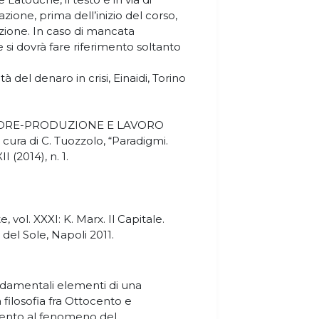
ione, prima dell’inizio del corso,
zione. In caso di mancata
si dovrà fare riferimento soltanto
tà del denaro in crisi, Einaidi, Torino
ALORE-PRODUZIONE E LAVORO
ra di C. Tuozzolo, “Paradigmi.
I (2014), n. 1.
 vol. XXXI: K. Marx. Il Capitale.
tà del Sole, Napoli 2011.
ondamentali elementi di una
 filosofia fra Ottocento e
mento al fenomeno del