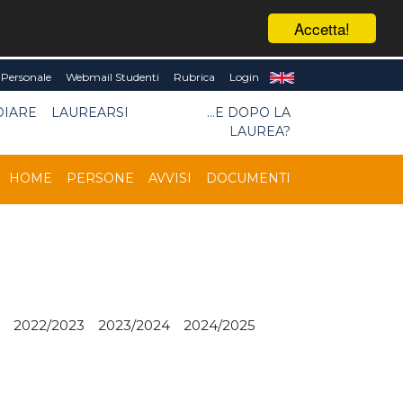
Accetta!
Personale
Webmail Studenti
Rubrica
Login
DIARE
LAUREARSI
...E DOPO LA
LAUREA?
HOME
PERSONE
AVVISI
DOCUMENTI
2022/2023
2023/2024
2024/2025