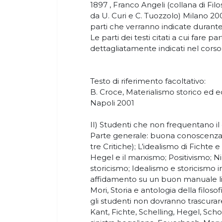
1897 , Franco Angeli (collana di Fil
da U. Curi e C. Tuozzolo) Milano 20
parti che verranno indicate durante 
Le parti dei testi citati a cui fare p
dettagliatamente indicati nel corso 
Testo di riferimento facoltativo:
B. Croce, Materialismo storico ed e
Napoli 2001
II) Studenti che non frequentano il 
Parte generale: buona conoscenza 
tre Critiche); L’idealismo di Fichte e 
Hegel e il marxismo; Positivismo; 
storicismo; Idealismo e storicismo in
affidamento su un buon manuale lic
Mori, Storia e antologia della filoso
gli studenti non dovranno trascurare
Kant, Fichte, Schelling, Hegel, Sc