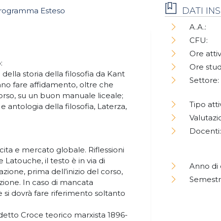
DATI I
rogramma Esteso
A.A.:
CFU:
Ore attiv
:
Ore stud
lla storia della filosofia da Kant
Settore:
nno fare affidamento, oltre che
corso, su un buon manuale liceale;
Tipo atti
e antologia della filosofia, Laterza,
Valutazi
Docenti:
cita e mercato globale. Riflessioni
e Latouche, il testo è in via di
Anno di 
ione, prima dell’inizio del corso,
Semestr
zione. In caso di mancata
si dovrà fare riferimento soltanto
edetto Croce teorico marxista 1896-