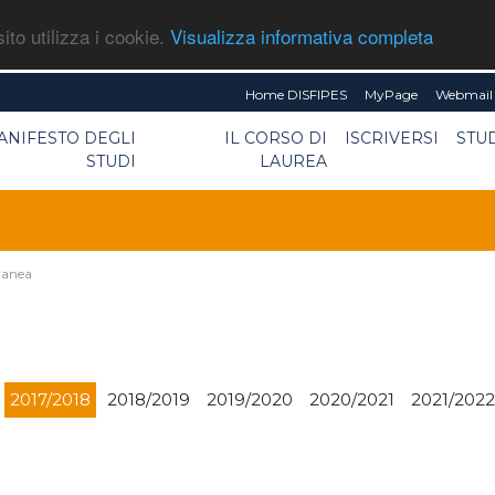
ito utilizza i cookie.
Visualizza informativa completa
Home DISFIPES
MyPage
Webmail 
ANIFESTO DEGLI
IL CORSO DI
ISCRIVERSI
STU
STUDI
LAUREA
oranea
2017/2018
2018/2019
2019/2020
2020/2021
2021/2022