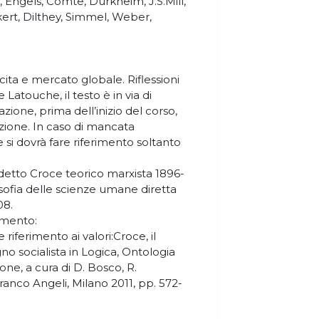
, Engels, Comte, Durkheim, J.S.Mill,
ert, Dilthey, Simmel, Weber,
cita e mercato globale. Riflessioni
e Latouche, il testo è in via di
ione, prima dell’inizio del corso,
zione. In caso di mancata
si dovrà fare riferimento soltanto
edetto Croce teorico marxista 1896-
osofia delle scienze umane diretta
08.
rimento:
 riferimento ai valori:Croce, il
gno socialista in Logica, Ontologia
done, a cura di D. Bosco, R.
Franco Angeli, Milano 2011, pp. 572-