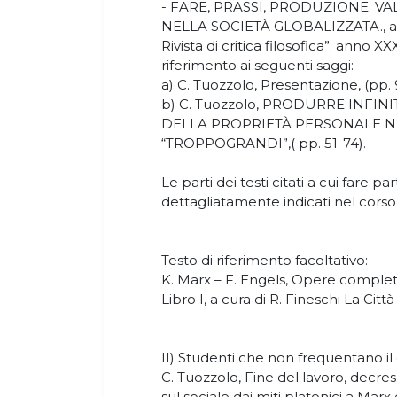
- FARE, PRASSI, PRODUZIONE. 
NELLA SOCIETÀ GLOBALIZZATA., a cu
Rivista di critica filosofica”; anno XX
riferimento ai seguenti saggi:
a) C. Tuozzolo, Presentazione, (pp. 
b) C. Tuozzolo, PRODURRE INFINI
DELLA PROPRIETÀ PERSONALE N
“TROPPOGRANDI”,( pp. 51-74).
Le parti dei testi citati a cui fare p
dettagliatamente indicati nel corso 
Testo di riferimento facoltativo:
K. Marx – F. Engels, Opere complete,
Libro I, a cura di R. Fineschi La Citt
II) Studenti che non frequentano il 
C. Tuozzolo, Fine del lavoro, decres
sul sociale dai miti platonici a Marx 