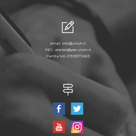
email:
info@unich.it
PEC:
ateneo@pec.unich.it
Partita IVA 01335970693